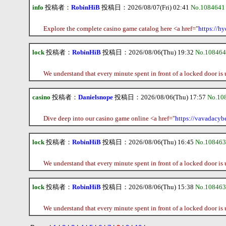
info
投稿者：
RobinHiB
投稿日：2026/08/07(Fri) 02:41
No.1084641
Explore the complete casino game catalog here <a href="
https://h
lock
投稿者：
RobinHiB
投稿日：2026/08/06(Thu) 19:32
No.108464
We understand that every minute spent in front of a locked door is 
casino
投稿者：
Danielsnope
投稿日：2026/08/06(Thu) 17:57
No.10
Dive deep into our casino game online <a href="
https://vavadacybe
lock
投稿者：
RobinHiB
投稿日：2026/08/06(Thu) 16:45
No.108463
We understand that every minute spent in front of a locked door is 
lock
投稿者：
RobinHiB
投稿日：2026/08/06(Thu) 15:38
No.108463
We understand that every minute spent in front of a locked door is 