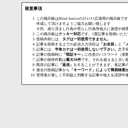
留意事項
この掲示板はBlind Justiceのｺﾐｭﾆﾃｨ広場用
作成して頂けますようご協力お願い致します
※尚、成り済まし行為や荒らし行為等他人に迷惑や損
この掲示板は
クッキー対応
です。1度記事を投稿いた
投稿内容には、
タグは一切使用できません。
記事を投稿する上での必須入力項目は
「お名前」
と
「
記事には、
半角カナは一切使用しないで下さい。
文字
記事の投稿時に
「暗証キー」
に任意のパスワード（英
記事の保持件数は
最大50件
です。それを超えると古い
既存の記事に
「返信」
をすることができます。各記事
過去の投稿記事から
「キーワード」によって簡易検索
管理者が著しく不利益と判断する記事や他人を誹謗中