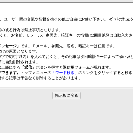
の掲示板です。ユーザー間の交流や情報交換その他ご自由にお使い下さい。ﾄﾋﾟｯｸの
害の被る行為は禁止事項となります。
だくと、お名前、Ｅメール、参照先、暗証キーの情報は2回目以降は自動入力
メッセージ」
です。Ｅメール、参照先、題名、暗証キーは任意です。
化けの原因となります。
数字で8文字以内）を入れておくと、その記事は次回
暗証キー
によって修正及
順に自動削除されます。
の上部にある
「返信」
ボタンを押すと返信用フォームが現れます。
ができます。
トップメニューの
「ワード検索」
のリンクをクリックすると検索
傷する記事は予告なく削除することがあります。